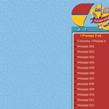
I Presepi 2 ed.
»
Concorso: I Presepi II
»
Presepe 001
»
Presepe 002
»
Presepe 003
»
Presepe 004
»
Presepe 005
»
Presepe 006
»
Presepe 007
»
presepe 008
»
Presepe 009
»
Presepe 010
»
Presepe 011
»
Presepe 012