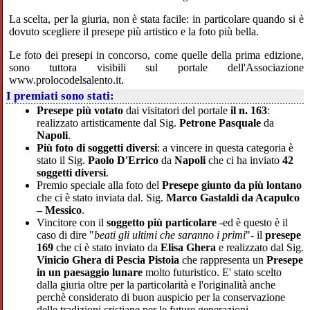
La scelta, per la giuria, non è stata facile: in particolare quando si è
dovuto scegliere il presepe più artistico e la foto più bella.
Le foto dei presepi in concorso, come quelle della prima edizione,
sono tuttora visibili sul portale dell'Associazione
www.prolocodelsalento.it.
I premiati sono stati:
Presepe più votato
dai visitatori del portale
il n. 163
:
realizzato artisticamente dal Sig.
Petrone Pasquale
da
Napoli
.
Più foto di soggetti diversi
: a vincere in questa categoria è
stato il Sig.
Paolo D'Errico
da
Napoli
che ci ha inviato
42
soggetti diversi
.
Premio speciale alla foto del
Presepe giunto da più lontano
che ci è stato inviata dal. Sig.
Marco Gastaldi da Acapulco
– Messico
.
Vincitore con il
soggetto più particolare
-ed è questo è il
caso di dire "
beati gli ultimi che saranno i primi
"- il
presepe
169
che ci è stato inviato da
Elisa Ghera
e realizzato dal Sig.
Vinicio Ghera di Pescia Pistoia
che rappresenta un
Presepe
in un paesaggio lunare
molto futuristico. E' stato scelto
dalla giuria oltre per la particolarità e l'originalità anche
perchè considerato di buon auspicio per la conservazione
delle tradizioni cristiane per le future generazioni.