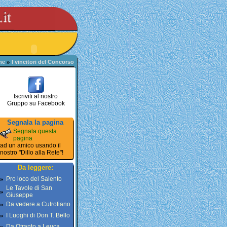
»
me
I vincitori del Concorso
Iscriviti al nostro
Gruppo su Facebook
Segnala la pagina
Segnala questa
pagina
ad un amico usando il
nostro "Dillo alla Rete"!
Da leggere:
»
Pro loco del Salento
Le Tavole di San
»
Giuseppe
»
Da vedere a Cutrofiano
»
I Luoghi di Don T. Bello
»
Da Otranto a Leuca