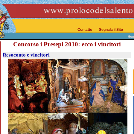
Contatto
Segnala il Sito
Ho
Concorso i Presepi 2010: ecco i vincitori
Resoconto e vincitori